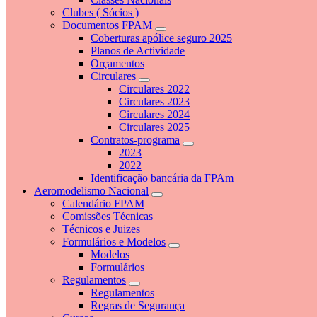
Clubes ( Sócios )
Documentos FPAM
Coberturas apólice seguro 2025
Planos de Actividade
Orçamentos
Circulares
Circulares 2022
Circulares 2023
Circulares 2024
Circulares 2025
Contratos-programa
2023
2022
Identificação bancária da FPAm
Aeromodelismo Nacional
Calendário FPAM
Comissões Técnicas
Técnicos e Juizes
Formulários e Modelos
Modelos
Formulários
Regulamentos
Regulamentos
Regras de Segurança