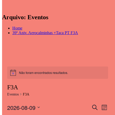
Arquivo:
Eventos
Home
39º Aniv. Aerocalminhas +Taça PT F3A
Não foram encontrados resultados.
F3A
Eventos
F3A
2026-08-09
Eventos
Even
Pesquisar
Mês
View
Search
Selecione