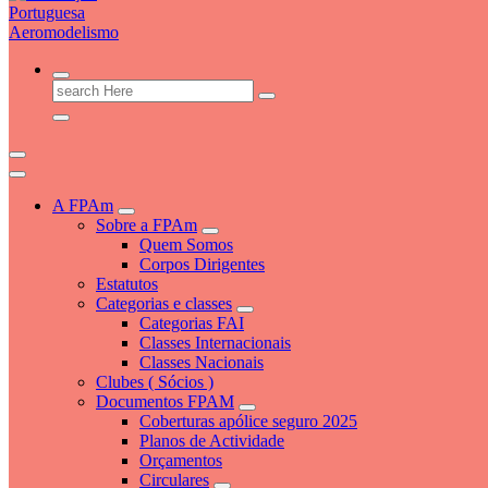
FPAM
Search
for:
A FPAm
Sobre a FPAm
Quem Somos
Corpos Dirigentes
Estatutos
Categorias e classes
Categorias FAI
Classes Internacionais
Classes Nacionais
Clubes ( Sócios )
Documentos FPAM
Coberturas apólice seguro 2025
Planos de Actividade
Orçamentos
Circulares