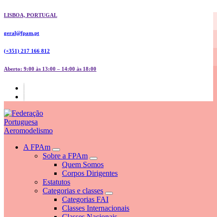
Skip
LISBOA, PORTUGAL
to
content
geral@fpam.pt
(+351) 217 166 812
Aberto: 9:00 às 13:00 – 14:00 às 18:00
FPAM
A FPAm
Sobre a FPAm
Quem Somos
Corpos Dirigentes
Estatutos
Categorias e classes
Categorias FAI
Classes Internacionais
Classes Nacionais