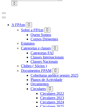
for:
A FPAm
Sobre a FPAm
Quem Somos
Corpos Dirigentes
Estatutos
Categorias e classes
Categorias FAI
Classes Internacionais
Classes Nacionais
Clubes ( Sócios )
Documentos FPAM
Coberturas apólice seguro 2025
Planos de Actividade
Orçamentos
Circulares
Circulares 2022
Circulares 2023
Circulares 2024
Circulares 2025