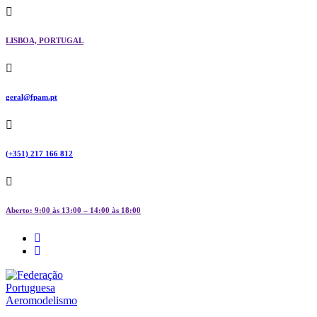
Skip
to
content
LISBOA, PORTUGAL
geral@fpam.pt
(+351) 217 166 812
Aberto: 9:00 às 13:00 – 14:00 às 18:00