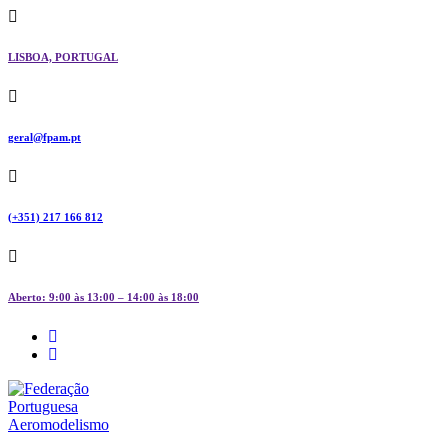
Skip
to
content
LISBOA, PORTUGAL
geral@fpam.pt
(+351) 217 166 812
Aberto: 9:00 às 13:00 – 14:00 às 18:00