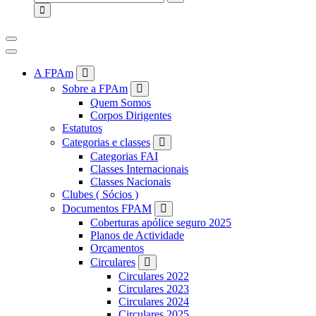
for:
A FPAm
Sobre a FPAm
Quem Somos
Corpos Dirigentes
Estatutos
Categorias e classes
Categorias FAI
Classes Internacionais
Classes Nacionais
Clubes ( Sócios )
Documentos FPAM
Coberturas apólice seguro 2025
Planos de Actividade
Orçamentos
Circulares
Circulares 2022
Circulares 2023
Circulares 2024
Circulares 2025