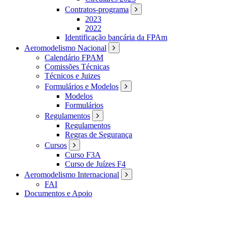
Contratos-programa
2023
2022
Identificação bancária da FPAm
Aeromodelismo Nacional
Calendário FPAM
Comissões Técnicas
Técnicos e Juizes
Formulários e Modelos
Modelos
Formulários
Regulamentos
Regulamentos
Regras de Segurança
Cursos
Curso F3A
Curso de Juízes F4
Aeromodelismo Internacional
FAI
Documentos e Apoio