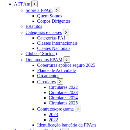
FPAM
A FPAm
Sobre a FPAm
Quem Somos
Corpos Dirigentes
Estatutos
Categorias e classes
Categorias FAI
Classes Internacionais
Classes Nacionais
Clubes ( Sócios )
Documentos FPAM
Coberturas apólice seguro 2025
Planos de Actividade
Orçamentos
Circulares
Circulares 2022
Circulares 2023
Circulares 2024
Circulares 2025
Contratos-programa
2023
2022
Identificação bancária da FPAm