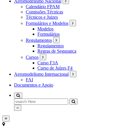
Aeromodelismo Nacional
Calendário FPAM
Comissões Técnicas
Técnicos e Juizes
Formulários e Modelos
Modelos
Formulários
Regulamentos
Regulamentos
Regras de Segurança
Cursos
Curso F3A
Curso de Juízes F4
Aeromodelismo Internacional
FAI
Documentos e Apoio
Search
for: