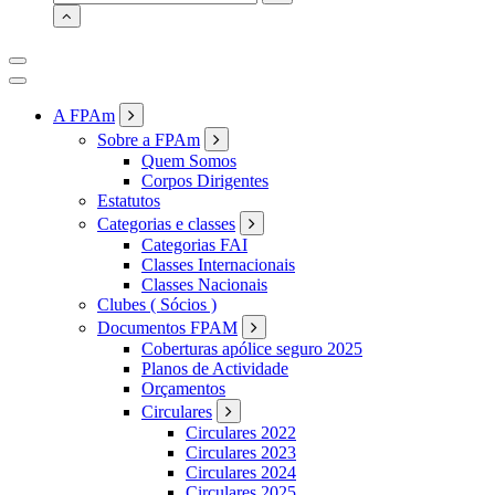
for:
A FPAm
Sobre a FPAm
Quem Somos
Corpos Dirigentes
Estatutos
Categorias e classes
Categorias FAI
Classes Internacionais
Classes Nacionais
Clubes ( Sócios )
Documentos FPAM
Coberturas apólice seguro 2025
Planos de Actividade
Orçamentos
Circulares
Circulares 2022
Circulares 2023
Circulares 2024
Circulares 2025