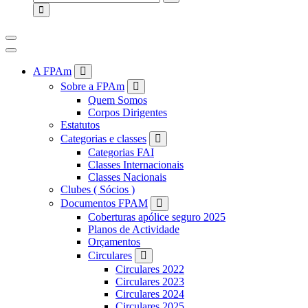
for:
A FPAm
Sobre a FPAm
Quem Somos
Corpos Dirigentes
Estatutos
Categorias e classes
Categorias FAI
Classes Internacionais
Classes Nacionais
Clubes ( Sócios )
Documentos FPAM
Coberturas apólice seguro 2025
Planos de Actividade
Orçamentos
Circulares
Circulares 2022
Circulares 2023
Circulares 2024
Circulares 2025