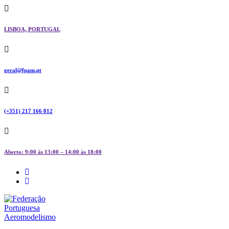
Skip
to
content
LISBOA, PORTUGAL
geral@fpam.pt
(+351) 217 166 812
Aberto: 9:00 às 13:00 – 14:00 às 18:00