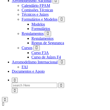
Aeromodelismo Nacional
Calendário FPAM
Comissões Técnicas
Técnicos e Juizes
Formulários e Modelos
Modelos
Formulários
Regulamentos
Regulamentos
Regras de Segurança
Cursos
Curso F3A
Curso de Juízes F4
Aeromodelismo Internacional
FAI
Documentos e Apoio
Search
for: