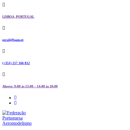
Skip
to
content
LISBOA, PORTUGAL
geral@fpam.pt
(+351) 217 166 812
Aberto: 9:00 às 13:00 – 14:00 às 18:00