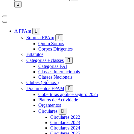
for:
A FPAm
Sobre a FPAm
Quem Somos
Corpos Dirigentes
Estatutos
Categorias e classes
Categorias FAI
Classes Internacionais
Classes Nacionais
Clubes ( Sócios )
Documentos FPAM
Coberturas apólice seguro 2025
Planos de Actividade
Orçamentos
Circulares
Circulares 2022
Circulares 2023
Circulares 2024
Circulares 2025