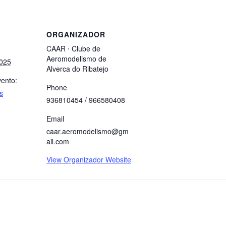
ORGANIZADOR
CAAR ⋅ Clube de
Aeromodelismo de
2025
Alverca do Ribatejo
vento:
Phone
s
936810454 / 966580408
Email
caar.aeromodelismo@gm
ail.com
View Organizador Website