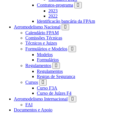
Contratos-programa
2023
2022
Identificação bancária da FPAm
Aeromodelismo Nacional
Calendário FPAM
Comissões Técnicas
Técnicos e Juizes
Formulários e Modelos
Modelos
Formulários
Regulamentos
Regulamentos
Regras de Segurança
Cursos
Curso F3A
Curso de Juízes F4
Aeromodelismo Internacional
FAI
Documentos e Apoio