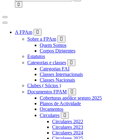
for:
A FPAm
Sobre a FPAm
Quem Somos
Corpos Dirigentes
Estatutos
Categorias e classes
Categorias FAI
Classes Internacionais
Classes Nacionais
Clubes ( Sócios )
Documentos FPAM
Coberturas apólice seguro 2025
Planos de Actividade
Orçamentos
Circulares
Circulares 2022
Circulares 2023
Circulares 2024
Circulares 2025