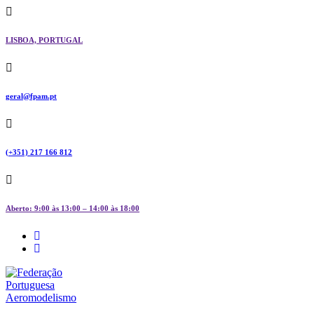
Skip
to
content
LISBOA, PORTUGAL
geral@fpam.pt
(+351) 217 166 812
Aberto: 9:00 às 13:00 – 14:00 às 18:00