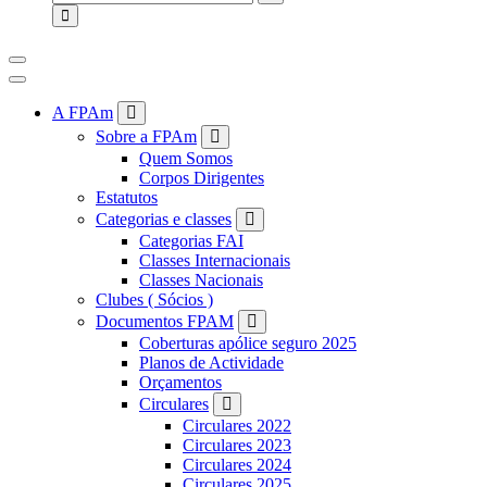
for:
A FPAm
Sobre a FPAm
Quem Somos
Corpos Dirigentes
Estatutos
Categorias e classes
Categorias FAI
Classes Internacionais
Classes Nacionais
Clubes ( Sócios )
Documentos FPAM
Coberturas apólice seguro 2025
Planos de Actividade
Orçamentos
Circulares
Circulares 2022
Circulares 2023
Circulares 2024
Circulares 2025