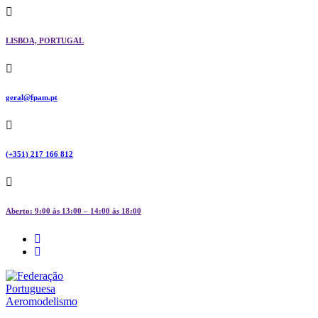
Skip
to
content
LISBOA, PORTUGAL
geral@fpam.pt
(+351) 217 166 812
Aberto: 9:00 às 13:00 – 14:00 às 18:00