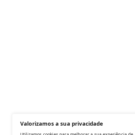
Canal de denúncias
Com apoio de:
Valorizamos a sua privacidade
Utilizamos cookies para melhorar a sua experiência de