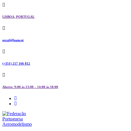
Skip
to
content
LISBOA, PORTUGAL
geral@fpam.pt
(+351) 217 166 812
Aberto: 9:00 às 13:00 – 14:00 às 18:00