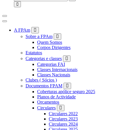
for:
A FPAm
Sobre a FPAm
Quem Somos
Corpos Dirigentes
Estatutos
Categorias e classes
Categorias FAI
Classes Internacionais
Classes Nacionais
Clubes ( Sócios )
Documentos FPAM
Coberturas apólice seguro 2025
Planos de Actividade
Orçamentos
Circulares
Circulares 2022
Circulares 2023
Circulares 2024
Circulares 2025