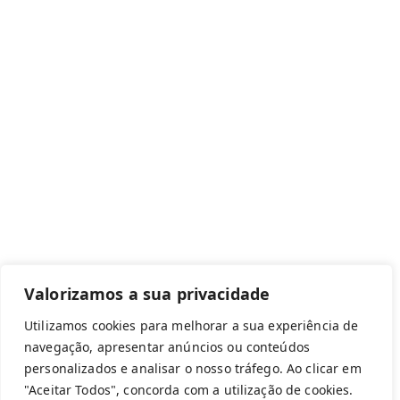
Canal de denúncias
Com apoio de:
Valorizamos a sua privacidade
Utilizamos cookies para melhorar a sua experiência de
navegação, apresentar anúncios ou conteúdos
personalizados e analisar o nosso tráfego. Ao clicar em
Copyright © 2026 Federação Portuguesa
"Aceitar Todos", concorda com a utilização de cookies.