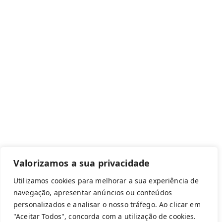
Canal de denúncias
Com apoio de:
Valorizamos a sua privacidade
Utilizamos cookies para melhorar a sua experiência de
navegação, apresentar anúncios ou conteúdos
personalizados e analisar o nosso tráfego. Ao clicar em
Copyright © 2026 Federação Portuguesa
"Aceitar Todos", concorda com a utilização de cookies.