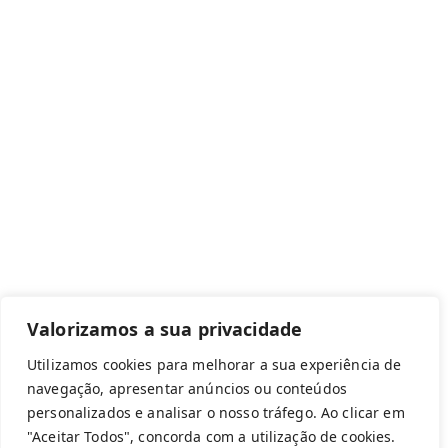
Canal de denúncias
Com apoio de:
Valorizamos a sua privacidade
Utilizamos cookies para melhorar a sua experiência de
navegação, apresentar anúncios ou conteúdos
personalizados e analisar o nosso tráfego. Ao clicar em
Copyright © 2026 Federação Portuguesa
"Aceitar Todos", concorda com a utilização de cookies.