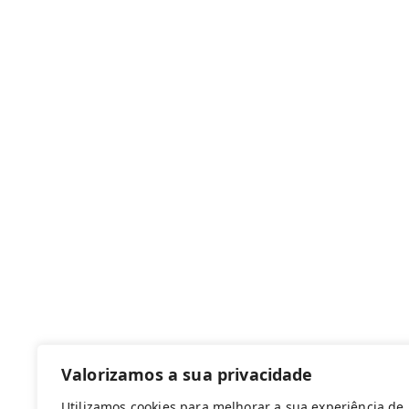
Canal de denúncias
Com apoio de:
Valorizamos a sua privacidade
Utilizamos cookies para melhorar a sua experiência de