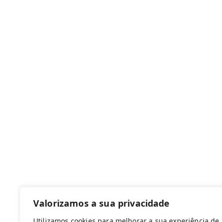
Canal de denúncias
Com apoio de:
Valorizamos a sua privacidade
Utilizamos cookies para melhorar a sua experiência de