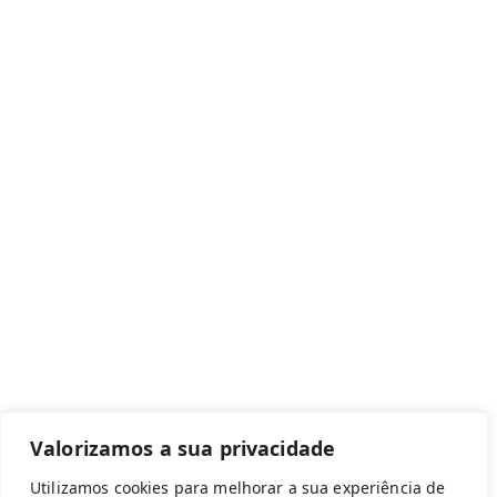
Regulamento F9M
Campeões Nacionais 2025
Canal de denúncias
Com apoio de:
Valorizamos a sua privacidade
Utilizamos cookies para melhorar a sua experiência de