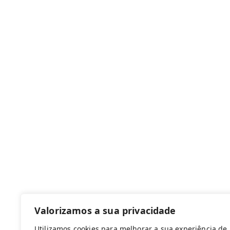
Canal de denúncias
Com apoio de:
Valorizamos a sua privacidade
Utilizamos cookies para melhorar a sua experiência de