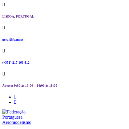
Skip
to
content
LISBOA, PORTUGAL
geral@fpam.pt
(+351) 217 166 812
Aberto: 9:00 às 13:00 – 14:00 às 18:00