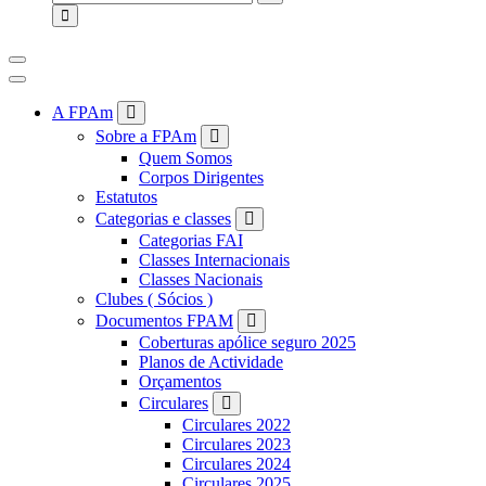
for:
A FPAm
Sobre a FPAm
Quem Somos
Corpos Dirigentes
Estatutos
Categorias e classes
Categorias FAI
Classes Internacionais
Classes Nacionais
Clubes ( Sócios )
Documentos FPAM
Coberturas apólice seguro 2025
Planos de Actividade
Orçamentos
Circulares
Circulares 2022
Circulares 2023
Circulares 2024
Circulares 2025