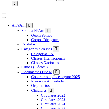
for:
A FPAm
Sobre a FPAm
Quem Somos
Corpos Dirigentes
Estatutos
Categorias e classes
Categorias FAI
Classes Internacionais
Classes Nacionais
Clubes ( Sócios )
Documentos FPAM
Coberturas apólice seguro 2025
Planos de Actividade
Orçamentos
Circulares
Circulares 2022
Circulares 2023
Circulares 2024
Circulares 2025