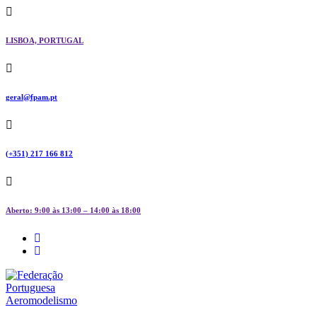
Skip
to
content
LISBOA, PORTUGAL
geral@fpam.pt
(+351) 217 166 812
Aberto: 9:00 às 13:00 – 14:00 às 18:00