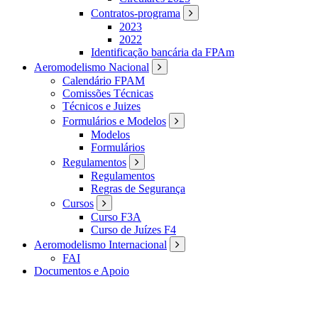
Contratos-programa
2023
2022
Identificação bancária da FPAm
Aeromodelismo Nacional
Calendário FPAM
Comissões Técnicas
Técnicos e Juizes
Formulários e Modelos
Modelos
Formulários
Regulamentos
Regulamentos
Regras de Segurança
Cursos
Curso F3A
Curso de Juízes F4
Aeromodelismo Internacional
FAI
Documentos e Apoio