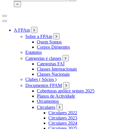
for:
A FPAm
Sobre a FPAm
Quem Somos
Corpos Dirigentes
Estatutos
Categorias e classes
Categorias FAI
Classes Internacionais
Classes Nacionais
Clubes ( Sócios )
Documentos FPAM
Coberturas apólice seguro 2025
Planos de Actividade
Orçamentos
Circulares
Circulares 2022
Circulares 2023
Circulares 2024
Circulares 2025