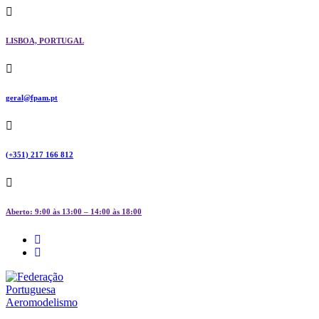
Skip
to
content
LISBOA, PORTUGAL
geral@fpam.pt
(+351) 217 166 812
Aberto: 9:00 às 13:00 – 14:00 às 18:00