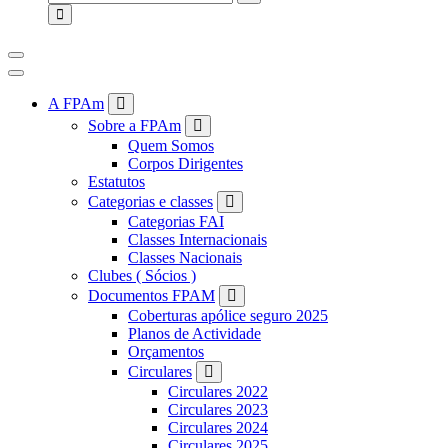
for:
A FPAm
Sobre a FPAm
Quem Somos
Corpos Dirigentes
Estatutos
Categorias e classes
Categorias FAI
Classes Internacionais
Classes Nacionais
Clubes ( Sócios )
Documentos FPAM
Coberturas apólice seguro 2025
Planos de Actividade
Orçamentos
Circulares
Circulares 2022
Circulares 2023
Circulares 2024
Circulares 2025