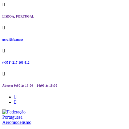
Skip
to
content
LISBOA, PORTUGAL
geral@fpam.pt
(+351) 217 166 812
Aberto: 9:00 às 13:00 – 14:00 às 18:00