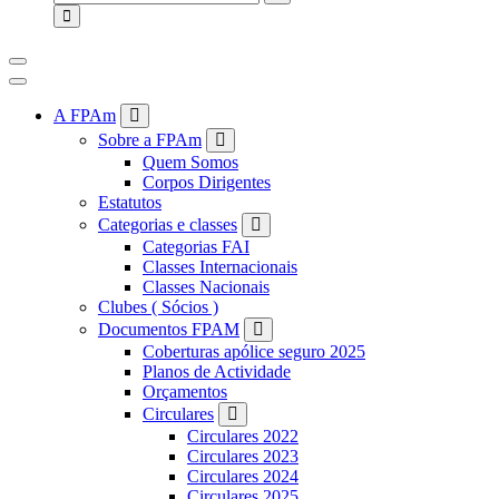
for:
A FPAm
Sobre a FPAm
Quem Somos
Corpos Dirigentes
Estatutos
Categorias e classes
Categorias FAI
Classes Internacionais
Classes Nacionais
Clubes ( Sócios )
Documentos FPAM
Coberturas apólice seguro 2025
Planos de Actividade
Orçamentos
Circulares
Circulares 2022
Circulares 2023
Circulares 2024
Circulares 2025