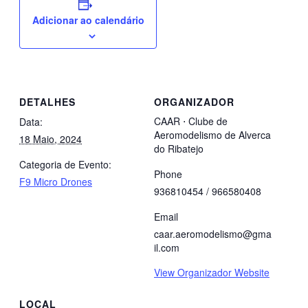
Adicionar ao calendário
DETALHES
ORGANIZADOR
CAAR ⋅ Clube de
Data:
Aeromodelismo de Alverca
18 Maio, 2024
do Ribatejo
Categoria de Evento:
Phone
F9 Micro Drones
936810454 / 966580408
Email
caar.aeromodelismo@gma
il.com
View Organizador Website
LOCAL