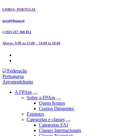
Skip
LISBOA, PORTUGAL
to
content
geral@fpam.pt
(+351) 217 166 812
Aberto: 9:00 às 13:00 – 14:00 às 18:00
FPAM
A FPAm
Sobre a FPAm
Quem Somos
Corpos Dirigentes
Estatutos
Categorias e classes
Categorias FAI
Classes Internacionais
Classes Nacionais