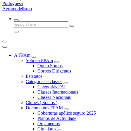
FPAM
Search
for:
A FPAm
Sobre a FPAm
Quem Somos
Corpos Dirigentes
Estatutos
Categorias e classes
Categorias FAI
Classes Internacionais
Classes Nacionais
Clubes ( Sócios )
Documentos FPAM
Coberturas apólice seguro 2025
Planos de Actividade
Orçamentos
Circulares