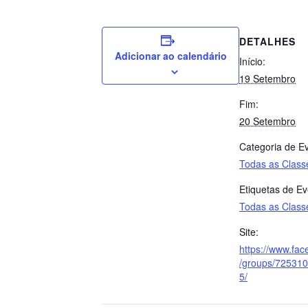
DETALHES
Adicionar ao calendário
Início:
19 Setembro
Fim:
20 Setembro
Categoria de E
Todas as Class
Etiquetas de Ev
Todas as Class
Site:
https://www.fa
/groups/72531
5/