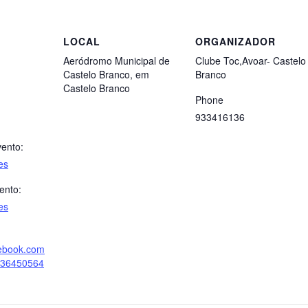
LOCAL
ORGANIZADOR
Aeródromo Municipal de
Clube Toc,Avoar- Castelo
Castelo Branco, em
Branco
Castelo Branco
Phone
933416136
vento:
es
ento:
es
cebook.com
036450564