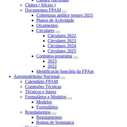
Clubes ( Sócios )
Documentos FPAM
Coberturas apólice seguro 2025
Planos de Actividade
Orçamentos
Circulares
Circulares 2022
Circulares 2023
Circulares 2024
Circulares 2025
Contratos-programa
2023
2022
Identificação bancária da FPAm
Aeromodelismo Nacional
Calendário FPAM
Comissões Técnicas
Técnicos e Juizes
Formulários e Modelos
Modelos
Formulários
Regulamentos
Regulamentos
Regras de Segurança