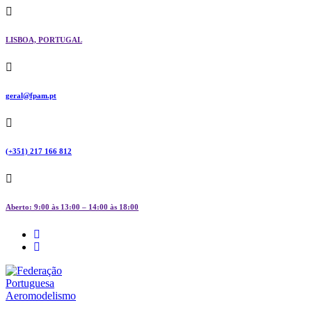
Skip
to
content
LISBOA, PORTUGAL
geral@fpam.pt
(+351) 217 166 812
Aberto: 9:00 às 13:00 – 14:00 às 18:00