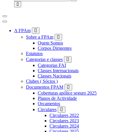
for:
A FPAm
Sobre a FPAm
Quem Somos
Corpos Dirigentes
Estatutos
Categorias e classes
Categorias FAI
Classes Internacionais
Classes Nacionais
Clubes ( Sócios )
Documentos FPAM
Coberturas apólice seguro 2025
Planos de Actividade
Orçamentos
Circulares
Circulares 2022
Circulares 2023
Circulares 2024
Circulares 2025