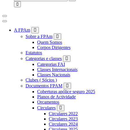
for:
A FPAm
Sobre a FPAm
Quem Somos
Corpos Dirigentes
Estatutos
Categorias e classes
Categorias FAI
Classes Internacionais
Classes Nacionais
Clubes ( Sócios )
Documentos FPAM
Coberturas apólice seguro 2025
Planos de Actividade
Orçamentos
Circulares
Circulares 2022
Circulares 2023
Circulares 2024
Circulares 2025