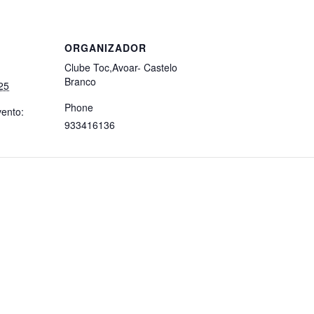
ORGANIZADOR
Clube Toc,Avoar- Castelo
Branco
25
Phone
vento:
933416136