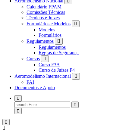
Aeromodelismo Nacional
Calendário FPAM
Comissões Técnicas
Técnicos e Juizes
Formulários e Modelos
Modelos
Formulários
Regulamentos
Regulamentos
Regras de Segurança
Cursos
Curso F3A
Curso de Juízes F4
Aeromodelismo Internacional
FAI
Documentos e Apoio
Search
for: