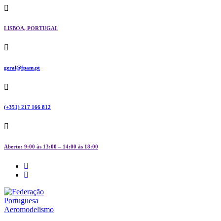
Skip
to
content
LISBOA, PORTUGAL
geral@fpam.pt
(+351) 217 166 812
Aberto: 9:00 às 13:00 – 14:00 às 18:00