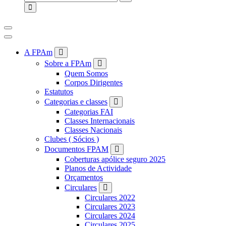
for:
A FPAm
Sobre a FPAm
Quem Somos
Corpos Dirigentes
Estatutos
Categorias e classes
Categorias FAI
Classes Internacionais
Classes Nacionais
Clubes ( Sócios )
Documentos FPAM
Coberturas apólice seguro 2025
Planos de Actividade
Orçamentos
Circulares
Circulares 2022
Circulares 2023
Circulares 2024
Circulares 2025