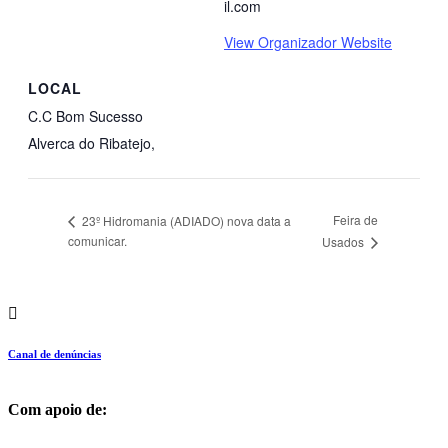
il.com
View Organizador Website
LOCAL
C.C Bom Sucesso
Alverca do Ribatejo
,
Feira de
23º Hidromania (ADIADO) nova data a
comunicar.
Usados
Canal de denúncias
Com apoio de: