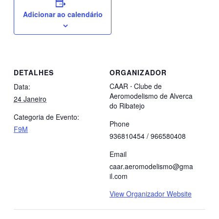
Adicionar ao calendário
DETALHES
ORGANIZADOR
CAAR ⋅ Clube de
Data:
Aeromodelismo de Alverca
24 Janeiro
do Ribatejo
Categoria de Evento:
Phone
F9M
936810454 / 966580408
Email
caar.aeromodelismo@gma
il.com
View Organizador Website