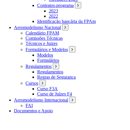
Contratos-programa
2023
2022
Identificação bancária da FPAm
Aeromodelismo Nacional
Calendário FPAM
Comissões Técnicas
Técnicos e Juizes
Formulários e Modelos
Modelos
Formulários
Regulamentos
Regulamentos
Regras de Segurança
Cursos
Curso F3A
Curso de Juízes F4
Aeromodelismo Internacional
FAI
Documentos e Apoio