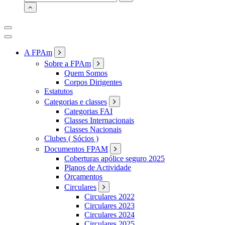
for:
A FPAm
Sobre a FPAm
Quem Somos
Corpos Dirigentes
Estatutos
Categorias e classes
Categorias FAI
Classes Internacionais
Classes Nacionais
Clubes ( Sócios )
Documentos FPAM
Coberturas apólice seguro 2025
Planos de Actividade
Orçamentos
Circulares
Circulares 2022
Circulares 2023
Circulares 2024
Circulares 2025