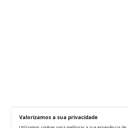
Canal de denúncias
Com apoio de:
Valorizamos a sua privacidade
Utilizamos cookies para melhorar a sua experiência de