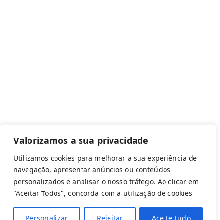
Canal de denúncias
Com apoio de:
Valorizamos a sua privacidade
Utilizamos cookies para melhorar a sua experiência de
navegação, apresentar anúncios ou conteúdos
personalizados e analisar o nosso tráfego. Ao clicar em
Copyright © 2026 Federação Portuguesa
"Aceitar Todos", concorda com a utilização de cookies.
Aeromodelismo
Personalizar
Rejeitar
Aceite tudo